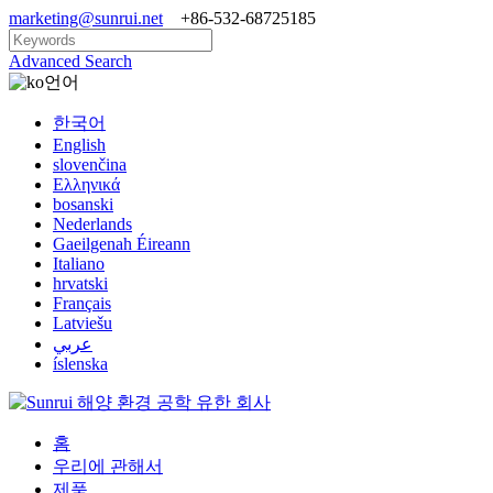
marketing@sunrui.net
+86-532-68725185
Advanced Search
언어
한국어
English
slovenčina
Ελληνικά
bosanski
Nederlands
Gaeilgenah Éireann
Italiano
hrvatski
Français
Latviešu
عربي
íslenska
홈
우리에 관해서
제품