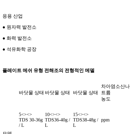
응용 산업
● 원자력 발전소
● 화력 발전소
● 석유화학 공장
플레이트 메쉬 유형 전해조의 전형적인 메델
차아염소산나
바닷물 상태
바닷물 상태
바닷물 상태
트륨
농도
5<><>
10<><>
15<><>
TDS 30-36g
TDS36-40g /
TDS38-48g /
ppm
/ L
L
L
모델